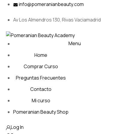
Skip
info@pomeranianbeauty.com
to
content
Av Los Almendros 130, Rivas Vaciamadrid
Menu
Home
Comprar Curso
Preguntas Frecuentes
Contacto
Mi curso
Pomeranian Beauty Shop
Log In