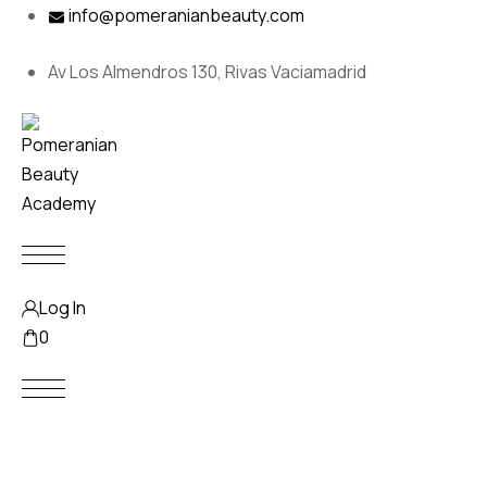
Skip
info@pomeranianbeauty.com
to
content
Av Los Almendros 130, Rivas Vaciamadrid
Log In
0