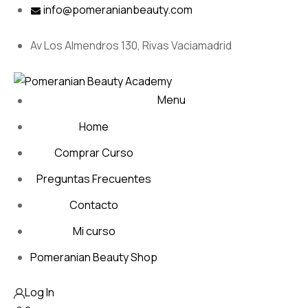
Skip
info@pomeranianbeauty.com
to
content
Av Los Almendros 130, Rivas Vaciamadrid
Menu
Home
Comprar Curso
Preguntas Frecuentes
Contacto
Mi curso
Pomeranian Beauty Shop
Log In